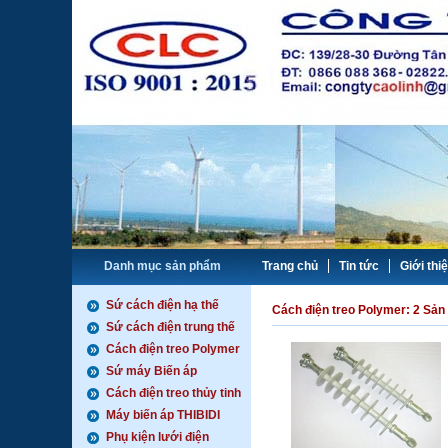
Danh mục sản phẩm
Trang chủ
Tin tức
Giới thi
Sứ cách điện hạ thế
Cách điện treo Polymer:
2 Sản
Sứ cách điện trung thế
Cách điện treo Polymer
Sứ máy Biến áp
Cách điện treo thủy tinh
Máy biến áp THIBIDI
Phụ kiện lưới điện