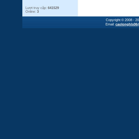
Lượt truy cập:
641529
Online:
3
Copyright © 2008 - 2
Email:
caolonghls06