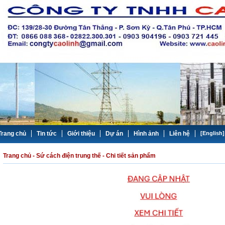
Trang chủ
Tin tức
Giới thiệu
Dự án
Hình ảnh
Liên hệ
[English]
Trang chủ
-
Sứ cách điện trung thế
- Chi tiết sản phẩm