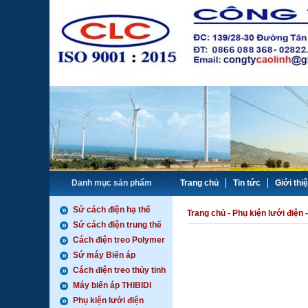
Danh mục sản phẩm
Trang chủ
Tin tức
Giới thi
Sứ cách điện hạ thế
Trang chủ
-
Phụ kiện lưới điện
-
Sứ cách điện trung thế
Cách điện treo Polymer
Sứ máy Biến áp
Cách điện treo thủy tinh
Máy biến áp THIBIDI
Phụ kiện lưới điện