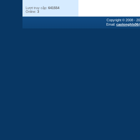
Lượt truy cập:
641554
Online:
3
Copyright © 2008 - 2
Email:
caolonghls06