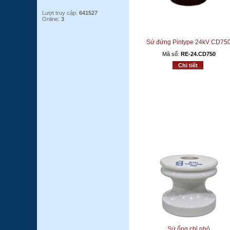
Lượt truy cập:
641527
Online:
3
Sứ đứng Pintype 24kV CD75
Mã số:
RE-24.CD750
Chi tiết
Sứ ống chỉ nhỏ