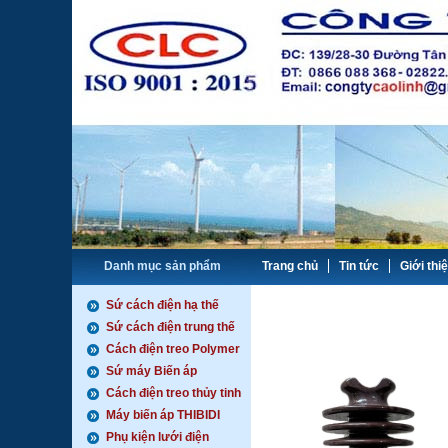
Danh mục sản phẩm
Trang chủ
Tin tức
Giới thi
Sứ cách điện hạ thế
Sứ cách điện trung thế
Cách điện treo Polymer
Sứ máy Biến áp
Cách điện treo thủy tinh
Máy biến áp THIBIDI
Phụ kiện lưới điện