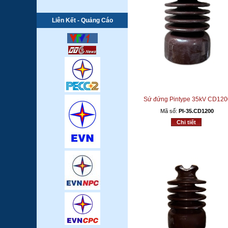
Liên Kết - Quảng Cáo
Sứ đứng Pintype 35kV CD120
Mã số:
PI-35.CD1200
Chi tiết