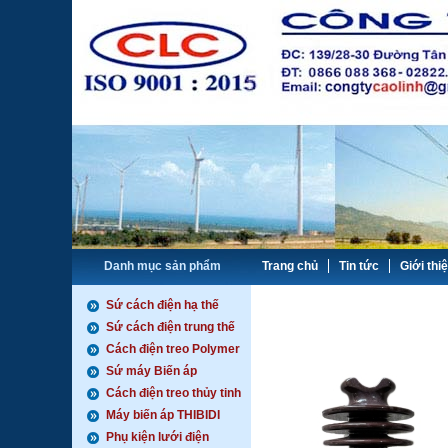
Danh mục sản phẩm
Trang chủ
Tin tức
Giới thi
Sứ cách điện hạ thế
Sứ cách điện trung thế
Cách điện treo Polymer
Sứ máy Biến áp
Cách điện treo thủy tinh
Máy biến áp THIBIDI
Phụ kiện lưới điện