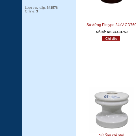
Lượt truy cập:
641576
Online:
3
Sứ đứng Pintype 24kV CD75
Mã số:
RE-24.CD750
Chi tiết
Sứ ống chỉ nhỏ