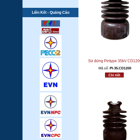
Liên Kết - Quảng Cáo
Sứ đứng Pintype 35kV CD120
Mã số:
PI-35.CD1200
Chi tiết